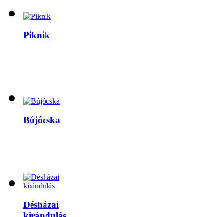
Piknik
Bújócska
Désházai
kirándulás