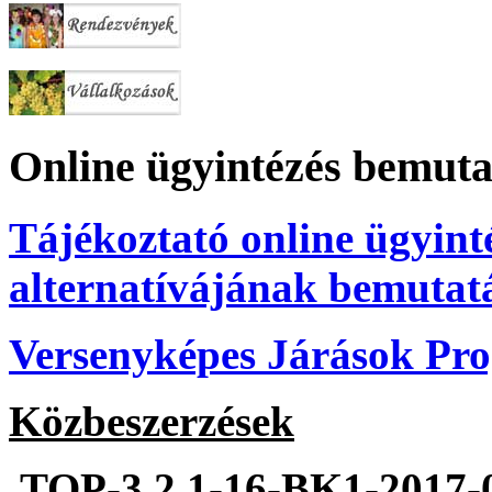
Online ügyintézés bemuta
Tájékoztató online ügyint
alternatívájának bemutat
Versenyképes Járások P
Közbeszerzések
TOP-3.2.1-16-BK1-2017-