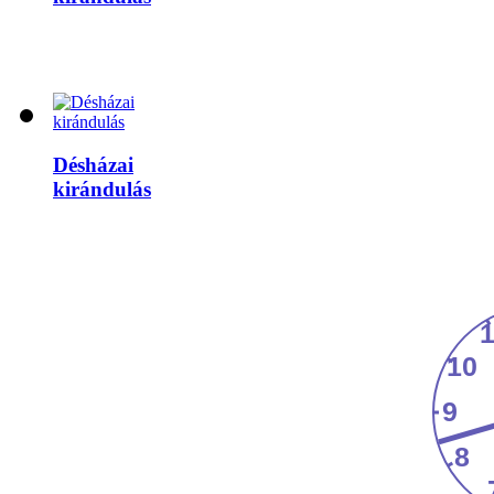
Désházai
kirándulás