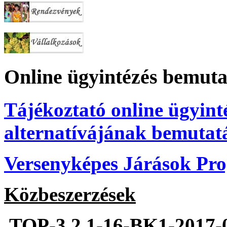
Online ügyintézés bemuta
Tájékoztató online ügyint
alternatívájának bemutat
Versenyképes Járások P
Közbeszerzések
TOP-3.2.1-16-BK1-2017-