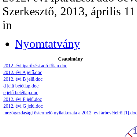
Szerkesztő, 2013, április 11
in
Nyomtatvány
Csatolmány
2012. évi iparűzési adó főlap.doc
2012. évi A jelű.doc
2012. évi B jelű.doc
d jelű betétlap.doc
e jelű betétlap.doc
2012. évi F jelű.doc
2012. évi G jelű.doc
mezőgazdasági őstermelő nyilatkozata a 2012. évi árbevételről[1].do