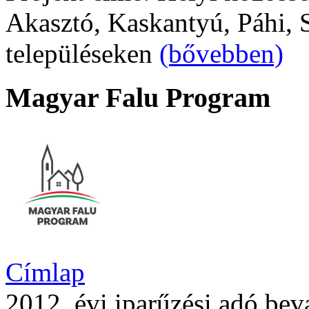
Akasztó, Kaskantyú, Páhi, S
településeken
(bővebben)
Magyar Falu Program
Címlap
2012. évi iparűzési adó bev