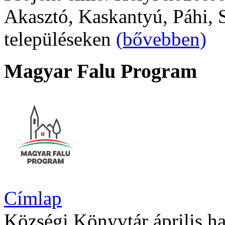
Akasztó, Kaskantyú, Páhi, S
településeken
(bővebben)
Magyar Falu Program
Címlap
Községi Könyvtár április h