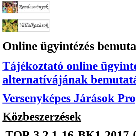
Online ügyintézés bemuta
Tájékoztató online ügyint
alternatívájának bemutat
Versenyképes Járások P
Közbeszerzések
TOP-3.2.1-16-BK1-2017-