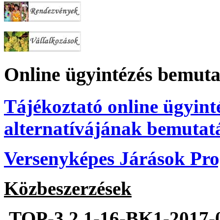
Online ügyintézés bemuta
Tájékoztató online ügyint
alternatívájának bemutat
Versenyképes Járások P
Közbeszerzések
TOP-3.2.1-16-BK1-2017-