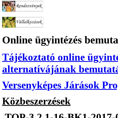
Online ügyintézés bemuta
Tájékoztató online ügyint
alternatívájának bemutat
Versenyképes Járások P
Közbeszerzések
TOP-3.2.1-16-BK1-2017-