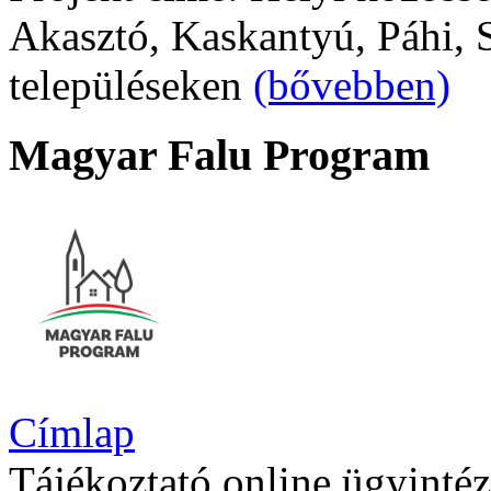
Akasztó, Kaskantyú, Páhi, S
településeken
(bővebben)
Magyar Falu Program
Címlap
Tájékoztató online ügyintéz