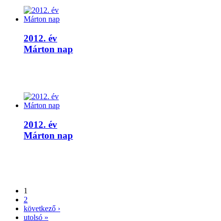
2012. év
Márton nap
2012. év
Márton nap
1
2
következő ›
utolsó »