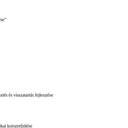
ése"
és és visszatartás fejlesztése
kai korszerűsítése