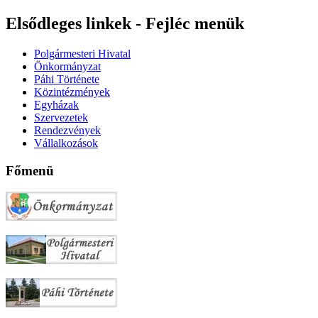
Elsődleges linkek - Fejléc menük
Polgármesteri Hivatal
Önkormányzat
Páhi Története
Közintézmények
Egyházak
Szervezetek
Rendezvények
Vállalkozások
Főmenü