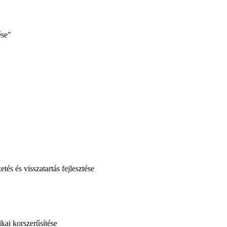
ése"
és és visszatartás fejlesztése
kai korszerűsítése