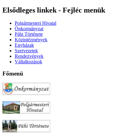
Elsődleges linkek - Fejléc menük
Polgármesteri Hivatal
Önkormányzat
Páhi Története
Közintézmények
Egyházak
Szervezetek
Rendezvények
Vállalkozások
Főmenü