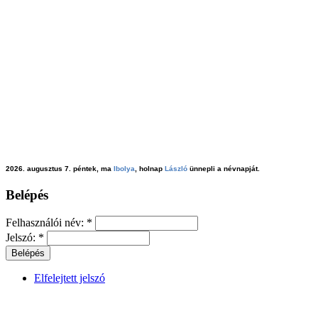
2026. augusztus 7. péntek, ma
Ibolya
, holnap
László
ünnepli a névnapját.
Belépés
Felhasználói név:
*
Jelszó:
*
Elfelejtett jelszó