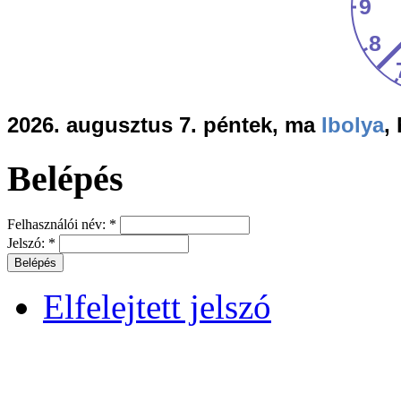
2026. augusztus 7. péntek, ma
Ibolya
,
Belépés
Felhasználói név:
*
Jelszó:
*
Elfelejtett jelszó