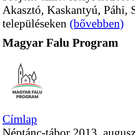
Akasztó, Kaskantyú, Páhi, S
településeken
(bővebben)
Magyar Falu Program
Címlap
Néptánc-tábor 2013. augusz