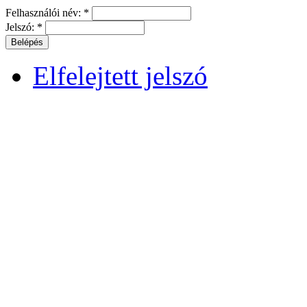
Felhasználói név:
*
Jelszó:
*
Elfelejtett jelszó