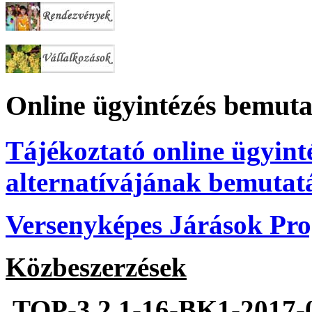
Online ügyintézés bemuta
Tájékoztató online ügyint
alternatívájának bemutat
Versenyképes Járások P
Közbeszerzések
TOP-3.2.1-16-BK1-2017-