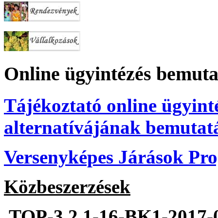
Online ügyintézés bemuta
Tájékoztató online ügyint
alternatívájának bemutat
Versenyképes Járások P
Közbeszerzések
TOP-3.2.1-16-BK1-2017-