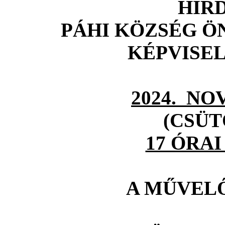
HIR
PÁHI KÖZSÉG 
KÉPVISE
2024. NO
(CSÜ
17 ÓRA
A MŰVEL