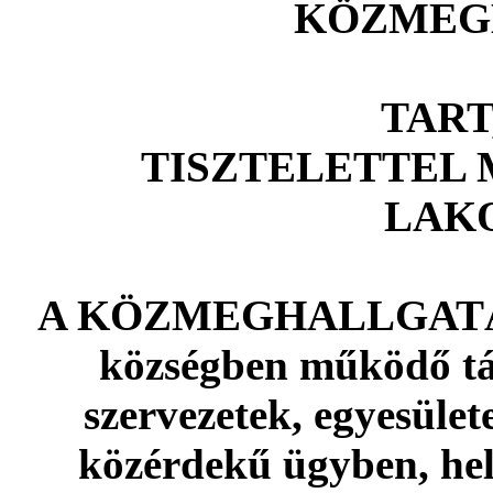
KÖZMEG
TART
TISZTELETTEL 
LAK
A KÖZMEGHALLGATÁSON
községben működő tár
szervezetek, egyesület
közérdekű ügyben, he