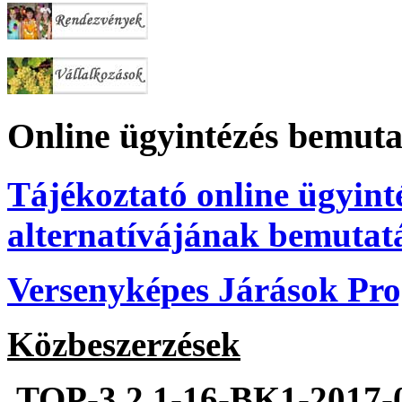
Online ügyintézés bemuta
Tájékoztató online ügyint
alternatívájának bemutat
Versenyképes Járások P
Közbeszerzések
TOP-3.2.1-16-BK1-2017-