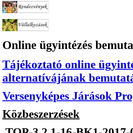
Online ügyintézés bemuta
Tájékoztató online ügyint
alternatívájának bemutat
Versenyképes Járások P
Közbeszerzések
TOP-3.2.1-16-BK1-2017-