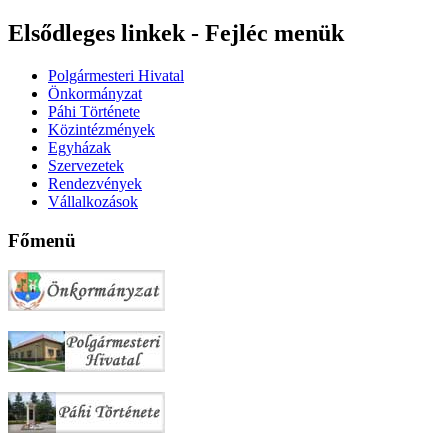
Elsődleges linkek - Fejléc menük
Polgármesteri Hivatal
Önkormányzat
Páhi Története
Közintézmények
Egyházak
Szervezetek
Rendezvények
Vállalkozások
Főmenü