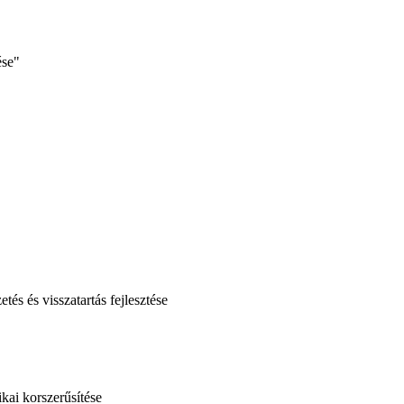
ése"
és és visszatartás fejlesztése
kai korszerűsítése