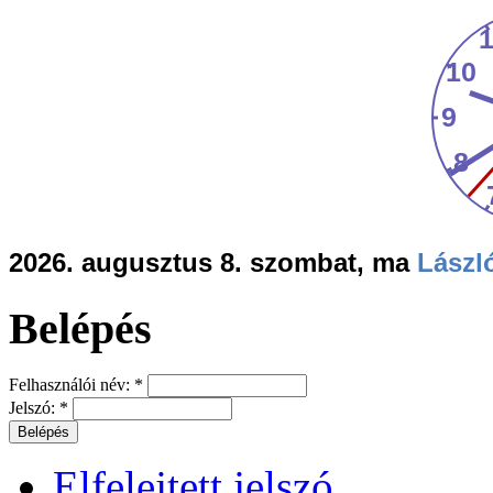
2026. augusztus 8. szombat, ma
Lászl
Belépés
Felhasználói név:
*
Jelszó:
*
Elfelejtett jelszó