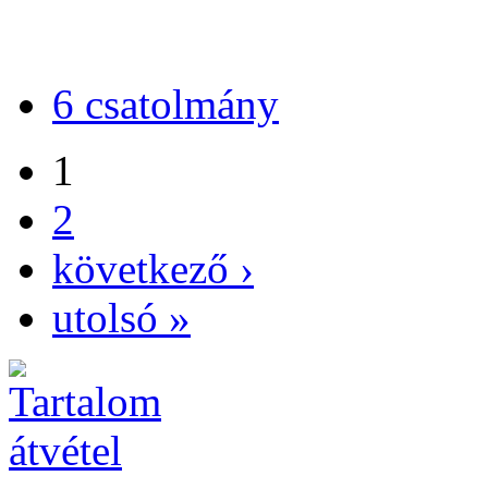
6 csatolmány
1
2
következő ›
utolsó »