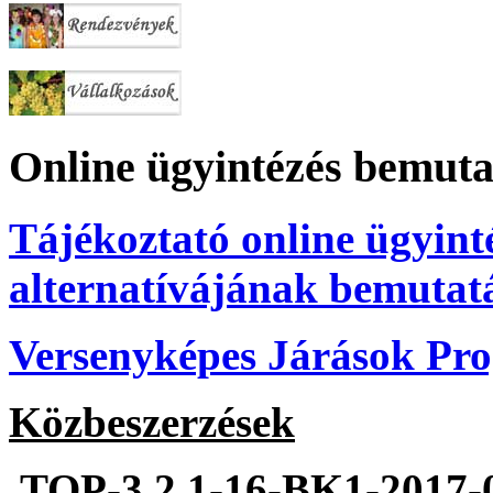
Online ügyintézés bemuta
Tájékoztató online ügyint
alternatívájának bemutat
Versenyképes Járások P
Közbeszerzések
TOP-3.2.1-16-BK1-2017-